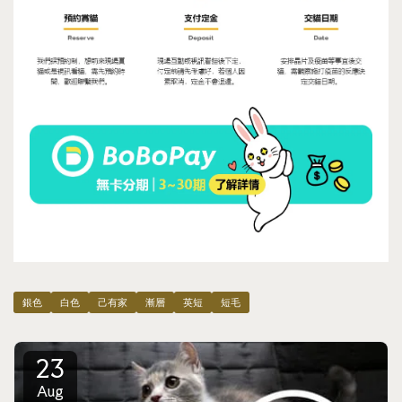
銀色
白色
己有家
漸層
英短
短毛
23
Aug