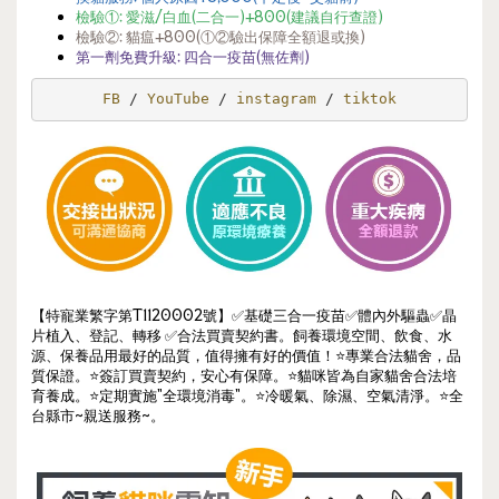
檢驗①:
愛滋/白血(二合一)
+800(建議自行查證)
檢驗②: 貓瘟+800(①②驗出保障全額退或換)
第一劑免費升級: 四合一疫苗(無佐劑)
FB 
/ 
YouTube 
/ 
instagram 
/ 
tiktok
【特寵業繁字第T1120002號】✅基礎三合一疫苗✅體內外驅蟲✅晶
片植入、登記、轉移 ✅合法買賣契約書。飼養環境空間、飲食、水
源、保養品用最好的品質，值得擁有好的價值！⭐️專業合法貓舍，品
質保證。⭐️簽訂買賣契約，安心有保障。⭐️貓咪皆為自家貓舍合法培
育養成。⭐️定期實施"全環境消毒"。⭐️冷暖氣、除濕、空氣清淨。⭐️全
台縣市~親送服務~。