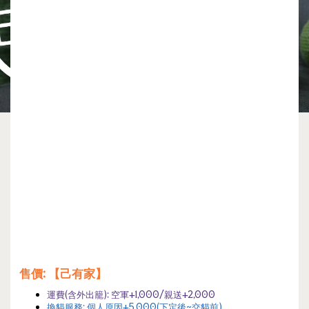
售價
: 【己有家】
運費(
含外出籠):
空軍+1,000/親送+2,000
換貓服務:
個人原因
+5,000(下定後~交貓前)