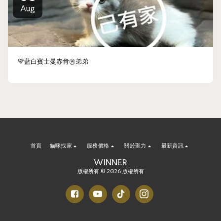
Aug
💛藍白賓士曼赤肯㊚弟弟
首頁
貓咪找家
服務價格
關於聖力
最新資訊
WINNER
版權所有 © 2026 版權所有