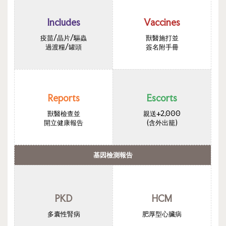
Includes
Vaccines
疫苗/晶片/驅蟲
獸醫施打並
過渡糧/罐頭
簽名附手冊
Reports
Escorts
獸醫檢查並
親送+2,000
開立健康報告
(含外出籠)
基因檢測報告
PKD
HCM
多囊性腎病
肥厚型心臟病