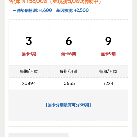
售價
: NT58,000
（💛現折5,000活動中）
➥
傳染病檢測: +1,600 │ 基因檢測: +2,500
3
6
9
無卡3期
無卡6期
無卡9期
每期/月繳
每期/月繳
每期/月繳
20894
10655
7224
【無卡分期最高可分30期】