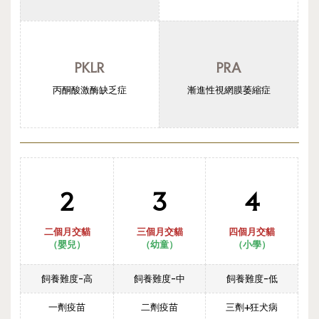
PKLR
PRA
丙酮酸激酶缺乏症
漸進性視網膜萎縮症
2
3
4
二個月交貓
三個月交貓
四個月交貓
（嬰兒）
（幼
童
）
（
小學
）
飼養難度-高
飼養難度-中
飼養難度-低
一劑疫苗
二劑疫苗
三劑+狂犬病