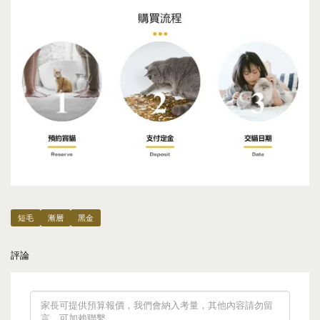
短毛
漸層
黑金
評論