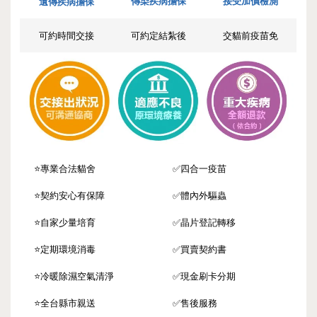
傳染疾病擔保
接受加價檢測
遺傳疾病擔保
可約時間交接
可約定結紮後
交貓前疫苗免
⭐️專業合法貓舍
✅四合一疫苗
⭐️契約安心有保障
✅體內外驅蟲
⭐️自家少量培育
✅晶片登記轉移
⭐️定期環境消毒
✅買賣契約書
⭐️冷暖除濕空氣清淨
✅現金刷卡分期
⭐️全台縣市親送
✅售後服務