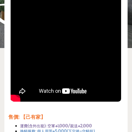
售價
: 【己有家】
運費(
含外出籠):
空軍+1,000/親送+2,000
換貓服務:
個人原因
+5,000(下定後~交貓前)