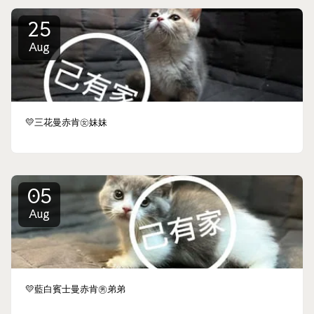
25
Aug
💛三花曼赤肯㊛妹妹
05
Aug
💛藍白賓士曼赤肯㊚弟弟