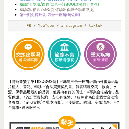
檢驗①:
愛滋/白血(二合一)
+800(建議自行查證)
檢驗②: 貓瘟+800(①②驗出保障全額退或換)
第一劑免費升級: 四合一疫苗(無佐劑)
FB 
/ 
YouTube 
/ 
instagram 
/ 
tiktok
【特寵業繁字第T1120002號】✅基礎三合一疫苗✅體內外驅蟲✅晶
片植入、登記、轉移 ✅合法買賣契約書。飼養環境空間、飲食、水
源、保養品用最好的品質，值得擁有好的價值！⭐️專業合法貓舍，品
質保證。⭐️簽訂買賣契約，安心有保障。⭐️貓咪皆為自家貓舍合法培
育養成。⭐️定期實施"全環境消毒"。⭐️冷暖氣、除濕、空氣清淨。⭐️全
台縣市~親送服務~。