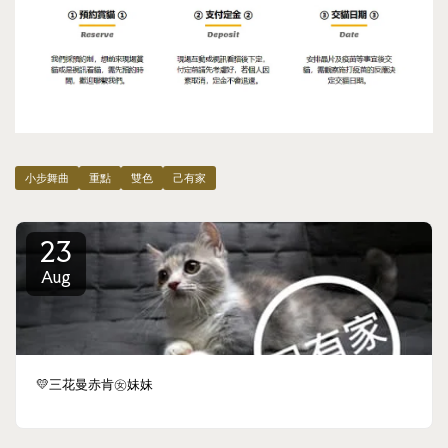
小步舞曲
重點
雙色
己有家
23
Aug
💛三花曼赤肯㊛妹妹