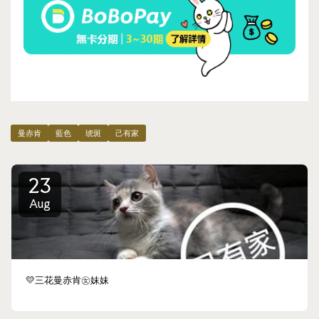
曼赤肯
藍色
琥斑
己有家
23
Aug
💛三花曼赤肯㊛妹妹