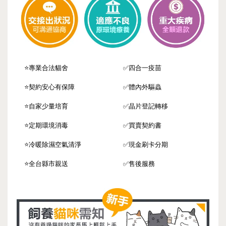
⭐️專業合法貓舍
✅四合一疫苗
⭐️契約安心有保障
✅體內外驅蟲
⭐️自家少量培育
✅晶片登記轉移
⭐️定期環境消毒
✅買賣契約書
⭐️冷暖除濕空氣清淨
✅現金刷卡分期
⭐️全台縣市親送
✅售後服務