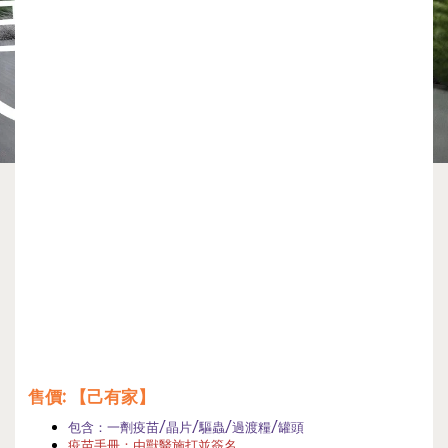
售價
: 【己有家】
包含：一劑疫苗/晶片/驅蟲/過渡糧/罐頭
疫苗手冊：由獸醫施打並簽名