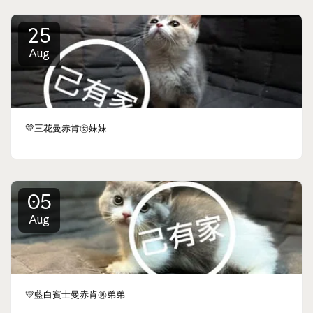
25
Aug
💛三花曼赤肯㊛妹妹
05
Aug
💛藍白賓士曼赤肯㊚弟弟