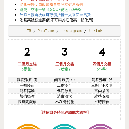
健康報告：由獸醫檢查並開立健康報告
運費：空軍一號+1,000/親送+2,000
外縣市親自接貓可原價折抵一人來回車馬費
依照高鐵普通票價(不可與其它優惠一起使用)
FB 
/ 
YouTube 
/ 
instagram 
/ 
tiktok
2
3
4
二個月交貓
三個月交貓
四個月交貓
（嬰兒）
（幼童）
（
小學
）
飼養難度-高
飼養難度-中
飼養難度-低
一劑疫苗
二劑疫苗
三劑+狂犬病
籠養隔離
偶而放風
室內放養
加強衛教
消毒清潔
維持保養
長時間觀察
不在時關籠
平時陪伴
【請依自身時間經驗能力選擇】