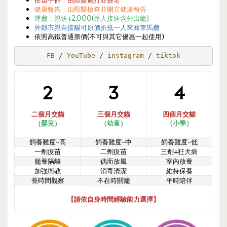
健康報告：由獸醫檢查並開立健康報告
運費：
親送+2,000(
專人接送
含外出籠)
外縣市親自接貓可原價折抵一人來回車馬費
依照高鐵普通票價(不可與其它優惠一起使用)
FB 
/ 
YouTube 
/ 
instagram 
/ 
tiktok
2
3
4
二個月交貓
三個月交貓
四個月交貓
（嬰兒）
（幼
童
）
（
小學
）
飼養難度-高
飼養難度-中
飼養難度-低
一劑疫苗
二劑疫苗
三劑+狂犬病
籠養隔離
偶而放風
室內放養
加強衛教
消毒清潔
維持保養
長時間觀察
不在時關籠
平時陪伴
【請依自身時間經驗能力選擇】