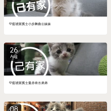
💛藍琥斑賓士小步舞曲㊛妹妹
26
Aug
💛藍琥斑賓士曼赤肯㊚弟弟
08