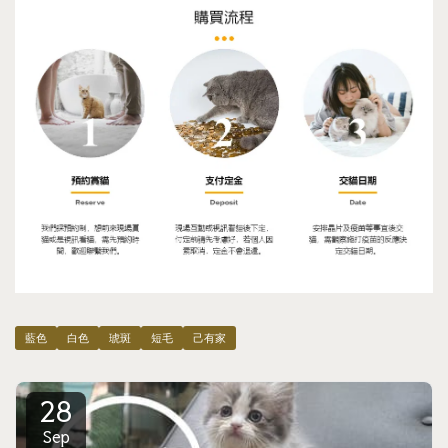
藍色
白色
琥斑
短毛
己有家
28
Sep