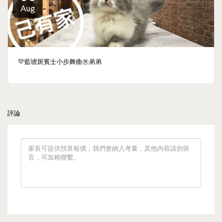
Aug
💛藍琥斑賓士小步舞曲㊚弟弟
評論