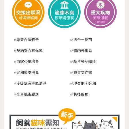
⭐️專業合法貓舍
✅四合一疫苗
⭐️契約安心有保障
✅體內外驅蟲
⭐️自家少量培育
✅晶片登記轉移
⭐️定期環境消毒
✅買賣契約書
⭐️冷暖除濕空氣清淨
✅現金刷卡分期
⭐️全台縣市親送
✅售後服務