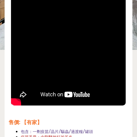
售價
: 【有家】
包含：一劑疫苗/晶片/驅蟲/過渡糧/罐頭
疫苗手冊：由獸醫施打並簽名