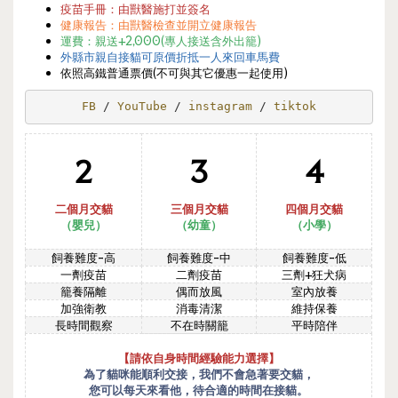
疫苗手冊：由獸醫施打並簽名
健康報告：由獸醫檢查並開立健康報告
運費：
親送+2,000(
專人接送
含外出籠)
外縣市親自接貓可原價折抵一人來回車馬費
依照高鐵普通票價(不可與其它優惠一起使用)
FB 
/ 
YouTube 
/ 
instagram 
/ 
tiktok
2
3
4
二個月交貓
三個月交貓
四個月交貓
（嬰兒）
（幼
童
）
（
小學
）
飼養難度-高
飼養難度-中
飼養難度-低
一劑疫苗
二劑疫苗
三劑+狂犬病
籠養隔離
偶而放風
室內放養
加強衛教
消毒清潔
維持保養
長時間觀察
不在時關籠
平時陪伴
【請依自身時間經驗能力選擇】
為了貓咪能順利交接，我們不會急著要交貓，
您可以每天來看他，待合適的時間在接貓。