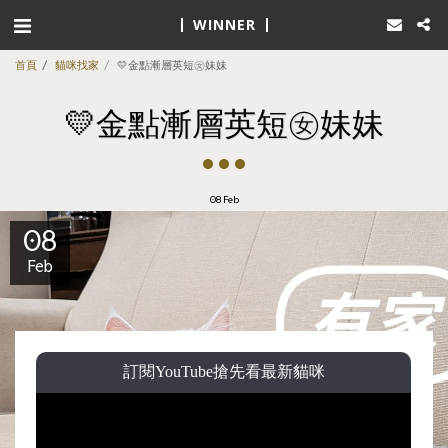
WINNER
首頁
貓咪找家
💛金點漸層英短㊛妹妹
💛金點漸層英短㊛妹妹
08
Feb
08
Feb