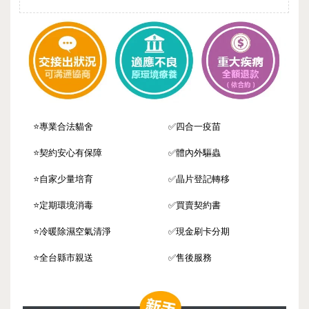
⭐️專業合法貓舍
✅四合一疫苗
⭐️契約安心有保障
✅體內外驅蟲
⭐️自家少量培育
✅晶片登記轉移
⭐️定期環境消毒
✅買賣契約書
⭐️冷暖除濕空氣清淨
✅現金刷卡分期
⭐️全台縣市親送
✅售後服務