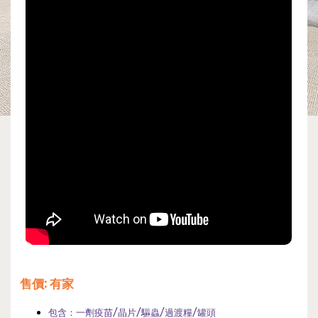
售價
: 有家
包含：一劑疫苗/晶片/驅蟲/過渡糧/罐頭