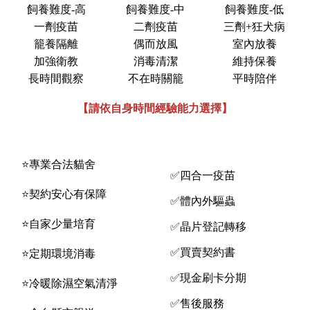
飼養難度-高
飼養難度-中
飼養難度-低
一劑疫苗
二劑疫苗
三劑+狂犬病
籠養隔離
偶而放風
室內放養
加強衛教
消毒清潔
維持保養
長時間觀察
不在時關籠
平時陪伴
【請依自身時間經驗能力選擇】
⭐️專業合法貓舍
✅四合一疫苗
⭐️契約安心有保障
✅體內外驅蟲
⭐️自家少量培育
✅晶片登記轉移
✅買賣契約書
⭐️定期環境消毒
✅現金刷卡分期
⭐️冷暖除濕空氣清淨
✅售後服務