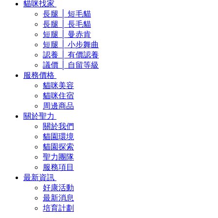
貓咪找家
長腿 │ 短毛貓
長腿 │ 長毛貓
短腿 │ 曼赤肯
短腿 │ 小步舞曲
認養 │ 有價認養
議價 │ 自留等級
服務價格
貓咪美容
貓咪住宿
周邊商品
關於聖力
關於我們
貓園環境
貓園探索
聖力團隊
服務項目
最新資訊
好康活動
最新消息
培育計劃