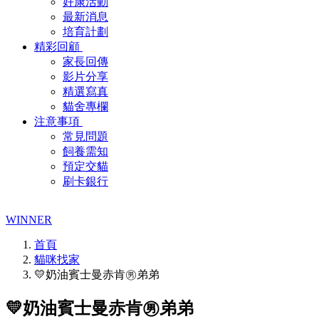
好康活動
最新消息
培育計劃
精彩回顧
家長回傳
影片分享
精選寫真
貓舍專欄
注意事項
常見問題
飼養需知
預定交貓
刷卡銀行
WINNER
首頁
貓咪找家
💛奶油賓士曼赤肯㊚弟弟
💛奶油賓士曼赤肯㊚弟弟