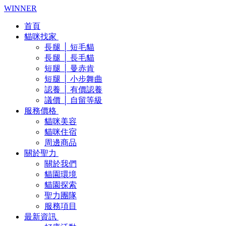
WINNER
首頁
貓咪找家
長腿 │ 短毛貓
長腿 │ 長毛貓
短腿 │ 曼赤肯
短腿 │ 小步舞曲
認養 │ 有價認養
議價 │ 自留等級
服務價格
貓咪美容
貓咪住宿
周邊商品
關於聖力
關於我們
貓園環境
貓園探索
聖力團隊
服務項目
最新資訊