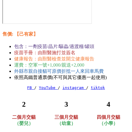
售價
: 【己有家】
包含：一劑疫苗/晶片/驅蟲/過渡糧/罐頭
疫苗手冊：由獸醫施打並簽名
健康報告：由獸醫檢查並開立健康報告
運費：空軍一號+1,000/親送+2,000
外縣市親自接貓可原價折抵一人來回車馬費
依照高鐵普通票價(不可與其它優惠一起使用)
FB 
/ 
YouTube 
/ 
instagram 
/ 
tiktok
2
3
4
二個月交貓
三個月交貓
四個月交貓
（嬰兒）
（幼
童
）
（
小學
）