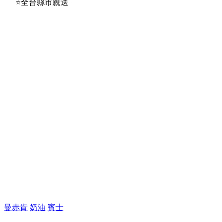
⭐️全台縣市親送
曼赤肯
奶油
賓士