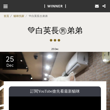
WINNER
首頁
貓咪找家
💚白英長㊚弟弟
💚白英長㊚弟弟
25
Dec
25
Dec