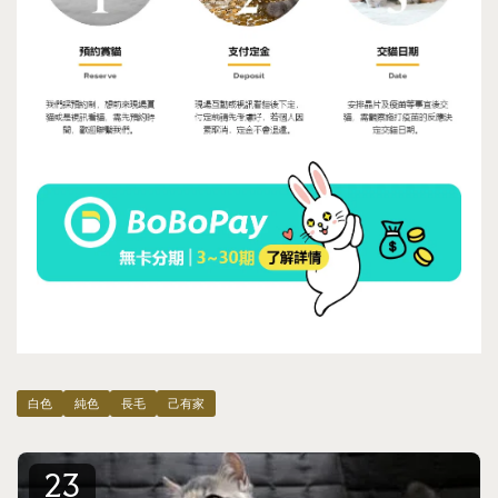
白色
純色
長毛
己有家
23