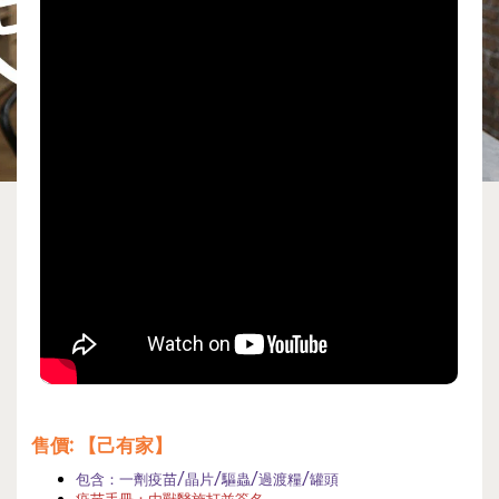
售價
: 【己有家】
包含：一劑疫苗/晶片/驅蟲/過渡糧/罐頭
疫苗手冊：由獸醫施打並簽名