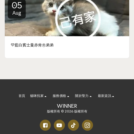
05
Aug
💛藍白賓士曼赤肯㊚弟弟
首頁
貓咪找家
服務價格
關於聖力
最新資訊
WINNER
版權所有 © 2026 版權所有