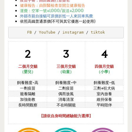
健康報告：由獸醫檢查並開立健康報告
運費：空軍一號+1,000/親送+2,000
外縣市親自接貓可原價折抵一人來回車馬費
依照高鐵普通票價(不可與其它優惠一起使用)
FB 
/ 
YouTube 
/ 
instagram 
/ 
tiktok
2
3
4
二個月交貓
三個月交貓
四個月交貓
（嬰兒）
（幼
童
）
（
小學
）
飼養難度-高
飼養難度-中
飼養難度-低
一劑疫苗
二劑疫苗
三劑+狂犬病
籠養隔離
偶而放風
室內放養
加強衛教
消毒清潔
維持保養
長時間觀察
不在時關籠
平時陪伴
【請依自身時間經驗能力選擇】